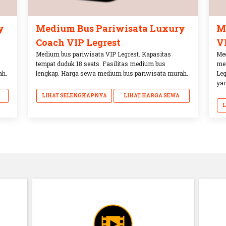
y
Medium Bus Pariwisata Luxury
M
Coach VIP Legrest
V
Medium bus pariwisata VIP Legrest. Kapasitas
Med
tempat duduk 18 seats. Fasilitas medium bus
mem
ah.
lengkap. Harga sewa medium bus pariwisata murah.
Leg
yan
LIHAT SELENGKAPNYA
LIHAT HARGA SEWA