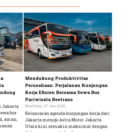
ta
Mendukung Produktivitas
ta
Perusahaan: Perjalanan Kunjungan
andung
Kerja Efisien Bersama Sewa Bus
Pariwisata Beetrans
Beetrans, 27 Jun 2026
i Jakarta
sewa bus
Kelancaran agenda kunjungan kerja dari
h, aman,
Jakarta menuju Astra Motor Jakarta
manan
Utara kini semakin maksimal dengan