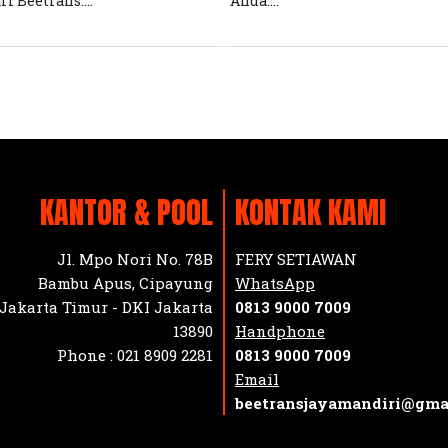
ri Beetrans....
Anda....
KANTOR & POOL
KONTAK KAMI
Jl. Mpo Nori No. 78B
FERY SETIAWAN
Bambu Apus, Cipayung
WhatsApp
Jakarta Timur - DKI Jakarta
0813 9000 7009
13890
Handphone
Phone :
021 8909 2281
0813 9000 7009
Email
beetransjayamandiri@gma