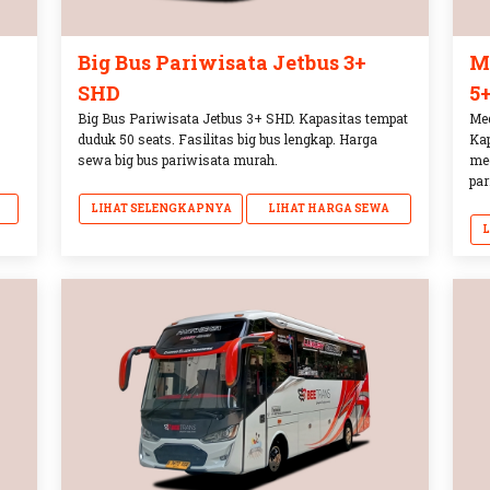
Big Bus Pariwisata Jetbus 3+
M
SHD
5
Big Bus Pariwisata Jetbus 3+ SHD. Kapasitas tempat
Med
duduk 50 seats. Fasilitas big bus lengkap. Harga
Kap
sewa big bus pariwisata murah.
me
par
LIHAT SELENGKAPNYA
LIHAT HARGA SEWA