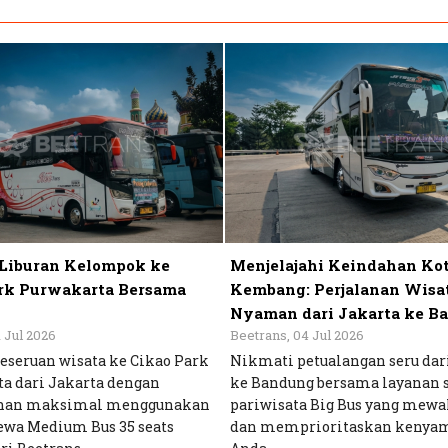
Liburan Kelompok ke
Menjelajahi Keindahan Ko
rk Purwakarta Bersama
Kembang: Perjalanan Wisa
Nyaman dari Jakarta ke B
1 Jul 2026
Beetrans, 04 Jul 2026
keseruan wisata ke Cikao Park
Nikmati petualangan seru dar
a dari Jakarta dengan
ke Bandung bersama layanan 
nan maksimal menggunakan
pariwisata Big Bus yang mewa
ewa Medium Bus 35 seats
dan memprioritaskan kenya