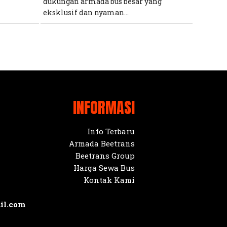
dukungan armada bus besar yang
eksklusif dan nyaman...
INFORMASI
Info Terbaru
Armada Beetrans
Beetrans Group
Harga Sewa Bus
Kontak Kami
il.com