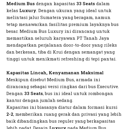
Medium Bus
dengan kapasitas
33 Seats
dalam
kelas
Luxury
. Dengan ukuran yang ideal untuk
melintasi jalur Sumatera yang beragam, namun
tetap menawarkan fasilitas premium layaknya bus
besar. Medium Bus Luxury ini dirancang untuk
memastikan seluruh karyawan PT Tanah Jaya
mendapatkan perjalanan
door-to-door
yang rileks
dan berkesan, tiba di Krui dengan semangat yang
tinggi untuk menikmati
refreshing
di tepi pantai.
Kapasitas Lincah, Kenyamanan Maksimal
Meskipun disebut
Medium Bus
, armada ini
dirancang sebagai versi ringkas dari bus
Executive
.
Dengan
33 Seats
, bus ini ideal untuk rombongan
kantor dengan jumlah sedang.
Kapasitas ini biasanya diatur dalam formasi kursi
2-2
, memberikan ruang gerak dan privasi yang lebih
baik dibandingkan bus reguler yang berkapasitas
lebih padat. Desain
Luxury
pada Medium Bus