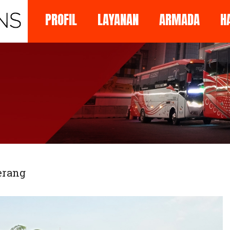
PROFIL
LAYANAN
ARMADA
H
erang