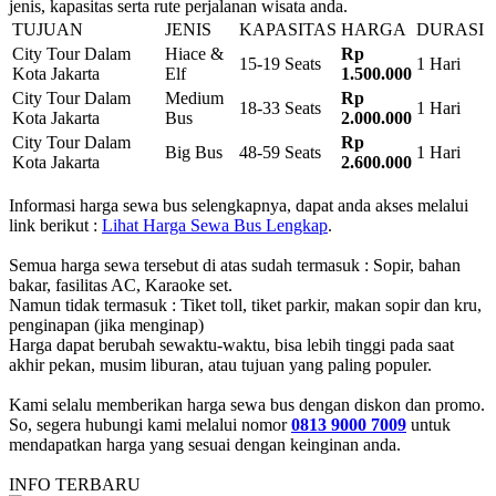
jenis, kapasitas serta rute perjalanan wisata anda.
TUJUAN
JENIS
KAPASITAS
HARGA
DURASI
City Tour Dalam
Hiace &
Rp
15-19 Seats
1 Hari
Kota Jakarta
Elf
1.500.000
City Tour Dalam
Medium
Rp
18-33 Seats
1 Hari
Kota Jakarta
Bus
2.000.000
City Tour Dalam
Rp
Big Bus
48-59 Seats
1 Hari
Kota Jakarta
2.600.000
Informasi harga sewa bus selengkapnya, dapat anda akses melalui
link berikut :
Lihat Harga Sewa Bus Lengkap
.
Semua harga sewa tersebut di atas sudah termasuk : Sopir, bahan
bakar, fasilitas AC, Karaoke set.
Namun tidak termasuk : Tiket toll, tiket parkir, makan sopir dan kru,
penginapan (jika menginap)
Harga dapat berubah sewaktu-waktu, bisa lebih tinggi pada saat
akhir pekan, musim liburan, atau tujuan yang paling populer.
Kami selalu memberikan harga sewa bus dengan diskon dan promo.
So, segera hubungi kami melalui nomor
0813 9000 7009
untuk
mendapatkan harga yang sesuai dengan keinginan anda.
INFO TERBARU