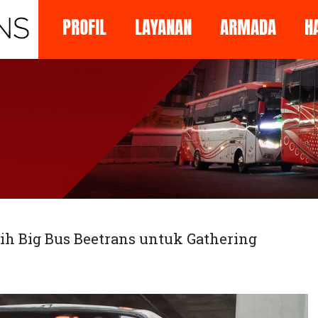
PROFIL
LAYANAN
ARMADA
H
lih Big Bus Beetrans untuk Gathering