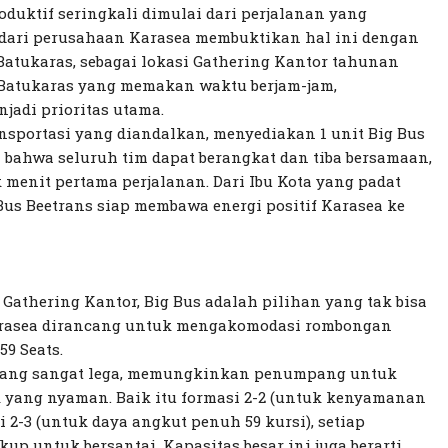
duktif seringkali dimulai dari perjalanan yang
ari perusahaan Karasea membuktikan hal ini dengan
 Batukaras, sebagai lokasi Gathering Kantor tahunan
- Batukaras yang memakan waktu berjam-jam,
adi prioritas utama.
nsportasi yang diandalkan, menyediakan 1 unit Big Bus
bahwa seluruh tim dapat berangkat dan tiba bersamaan,
menit pertama perjalanan. Dari Ibu Kota yang padat
us Beetrans siap membawa energi positif Karasea ke
 Gathering Kantor, Big Bus adalah pilihan yang tak bisa
 Karasea dirancang untuk mengakomodasi rombongan
59 Seats.
 yang sangat lega, memungkinkan penumpang untuk
 yang nyaman. Baik itu formasi 2-2 (untuk kenyamanan
 2-3 (untuk daya angkut penuh 59 kursi), setiap
p untuk bersantai. Kapasitas besar ini juga berarti