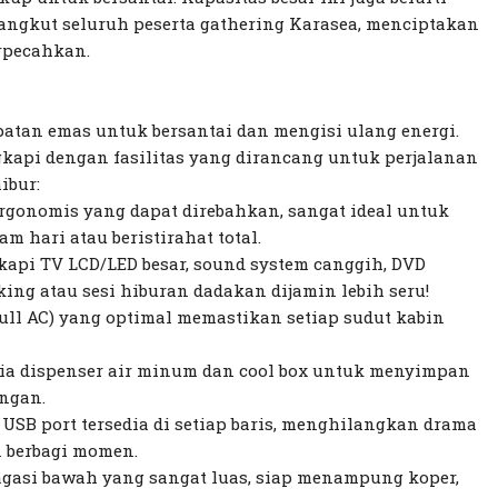
ngkut seluruh peserta gathering Karasea, menciptakan
rpecahkan.
atan emas untuk bersantai dan mengisi ulang energi.
gkapi dengan fasilitas yang dirancang untuk perjalanan
ibur:
ergonomis yang dapat direbahkan, sangat ideal untuk
m hari atau beristirahat total.
kapi TV LCD/LED besar, sound system canggih, DVD
aking atau sesi hiburan dadakan dijamin lebih seru!
ull AC) yang optimal memastikan setiap sudut kabin
dia dispenser air minum dan cool box untuk menyimpan
ngan.
 USB port tersedia di setiap baris, menghilangkan drama
n berbagi momen.
bagasi bawah yang sangat luas, siap menampung koper,